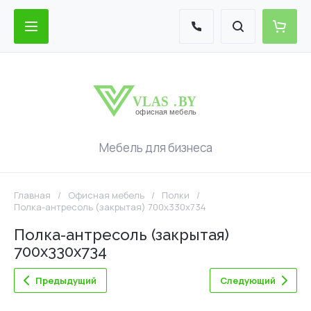
Мебель для бизнеса
Главная
/
Офисная мебель
/
Полки
/
Полка-антресоль (закрытая) 700x330x734
Полка-антресоль (закрытая)
700x330x734
Предыдущий
Следующий